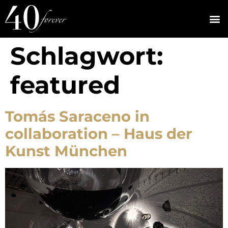
Schlagwort:
featured
Tomás Saraceno in
collaboration – Haus der
Kunst München