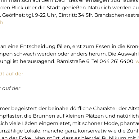
kann man sich auf dem Dach des ehemaligen Sudhauses 
en Blick über die Stadt genießen. Natürlich werden au
öffnet: tgl. 9-22 Uhr, Eintritt: 34 Sfr. Brandschenkestr
ch
n eine Entscheidung fällen, erst zum Essen in die Kro
mpen schwach werden oder anders herum. Die Auswahl u
ngi ist herausragend. Rämistraße 6, Tel 044 261 6400.
w
t auf der
er begeistert der beinahe dörfliche Charakter der Altst
npflaster, die Brunnen auf kleinen Plätzen und natürlic
ich viele Läden eingemietet, mit schöner Mode, phant
 unzählige Lokale, manche ganz konservativ wie die Zun
ner an der Ecke. Man spürt, dass es hier viel Publikum m