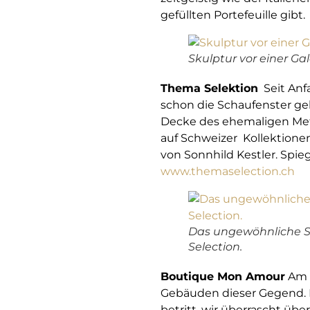
gefüllten Portefeuille gibt.
Skulptur vor einer Gal
Thema Selektion
Seit Anfa
schon die Schaufenster geb
Decke des ehemaligen Metz
auf Schweizer Kollektione
von Sonnhild Kestler. Spiege
www.themaselection.ch
Das ungewöhnliche 
Selection.
Boutique Mon Amour
Am R
Gebäuden dieser Gegend. D
betritt, wir überrascht ü