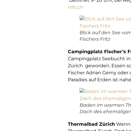
Geöffnet 9- 20 Uhr, bei Re
info.ch
Blick auf den See v
Fischers Fritz
Campingplatz Fischer’s F
Campingplatz Seebucht in W
Zürich geworden. Essen so
Fischer Adrian Gerny oder 
Paradies auf Erden ist nah
Baden im warmen Th
Dach des ehemalige
Thermalbad Zürich
Wenn e