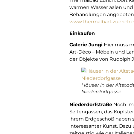
Thermalbad Zürich. Dort 
warmen Wasser aalen und d
Behandlungen angeboten. Ge
www.thermalbad-zuerich.
Einkaufen
Galerie Jungi
Hier muss ma
Art-Déco – Möbeln und La
der Objekte von Rudolph Ju
Häuser in der Altstad
Niederdorfgasse
Niederdorfstraße
Noch imm
Seitengassen, das Kopfstei
ihrem Erdgeschoß haben s
interessanter Kunst. Dazu
zeitgeistig wie der Italie