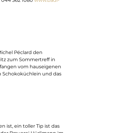
. 044 362 1080
www.badi-
ichel Péclard den
ritz zum Sommertreff in
 gefangen vom hauseigenen
ein Schokoküchlein und das
st, ein toller Tip ist das