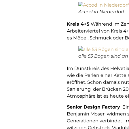
Accod in Niederdorf
Kreis 4+5
Während im Zent
Arbeiterviertel von Kreis 
es Möbel, Schmuck oder B
alle 53 Bögen sind a
Im Dunstkreis des Helvetiap
wie die Perlen einer Kette
eröffnet. Schon damals nu
Sanierung der Brücken 201
Atmosphäre ist es heute ei
Senior Design Factory
Ein
Benjamin Moser widmen sic
Generationen verbindet. Im
witzigen Gehstock. Viadukts