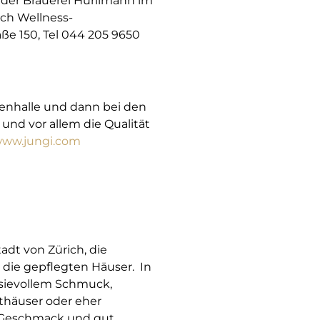
der Brauerei Hürlimann im
ch Wellness-
aße 150, Tel 044 205 9650
nenhalle und dann bei den
nd vor allem die Qualität
ww.jungi.com
adt von Zürich, die
h die gepflegten Häuser. In
asievollem Schmuck,
fthäuser oder eher
it Geschmack und gut