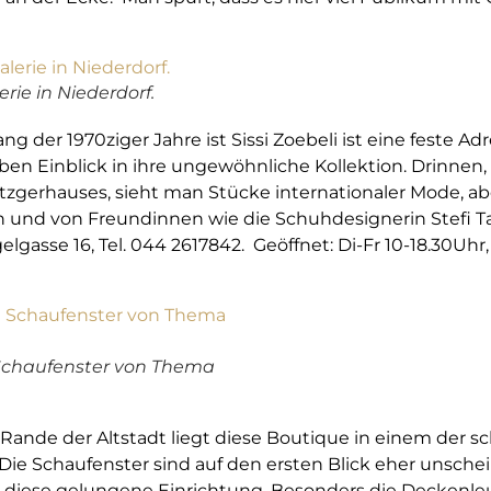
erie in Niederdorf.
ng der 1970ziger Jahre ist Sissi Zoebeli ist eine feste Ad
en Einblick in ihre ungewöhnliche Kollektion. Drinnen,
gerhauses, sieht man Stücke internationaler Mode, ab
n und von Freundinnen wie die Schuhdesignerin Stefi T
lgasse 16, Tel. 044 2617842. Geöffnet: Di-Fr 10-18.30Uhr, 
Schaufenster von Thema
ande der Altstadt liegt diese Boutique in einem der 
ie Schaufenster sind auf den ersten Blick eher unsche
ber diese gelungene Einrichtung. Besonders die Deckenl