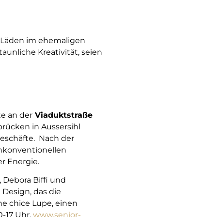
e Läden im ehemaligen
aunliche Kreativität, seien
te an der
Viaduktstraße
rücken in Aussersihl
Geschäfte. Nach der
nkonventionellen
er Energie.
 Debora Biffi und
Design, das die
ne chice Lupe, einen
0-17 Uhr.
www.senior-