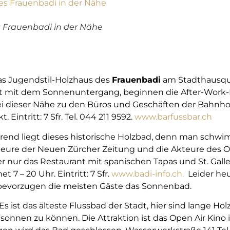
 Frauenbadi in der Nähe
das Jugendstil-Holzhaus des
Frauenbadi
am Stadthausqua
st mit dem Sonnenuntergang, beginnen die After-Work-P
ei dieser Nähe zu den Büros und Geschäften der Bahnhofs
 Eintritt: 7 Sfr. Tel. 044 211 9592.
www.barfussbar.ch
rend liegt dieses historische Holzbad, denn man schwi
kteure der Neuen Zürcher Zeitung und die Akteure des O
er nur das Restaurant mit spanischen Tapas und St. Gal
 7 – 20 Uhr. Eintritt: 7 Sfr.
www.badi-info.ch.
Leider heu
bevorzugen die meisten Gäste das Sonnenbad.
s ist das älteste Flussbad der Stadt, hier sind lange Ho
sonnen zu können. Die Attraktion ist das Open Air Kino i