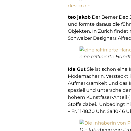
design.ch
teo jakob
Der Berner Deo J
und formte daraus die füh
Objekten. In Zürich finde
Schweizer Designers Alfred
eine raffinierte Hand
Ida Gut
Sie ist schon eine 
Modemacherin. Versteckt i
Aufmerksamkeit und das Inn
speziell und unterscheiden
hohem Kunstfaser-Anteil ( 
Stoffe dabei. Unbedingt hi
– Fr. 11-18.30 Uhr, Sa 10-16 U
Die Inhaberin von Pr