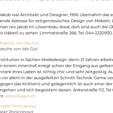
akob war Architekt und Designer, 1950 übernahm das el
rende Adresse für zeitgenössisches Design von Möbeln, 
t man teo jakob im Löwenbräu-Areal, dort sind auch die
o Häberli zu sehen. Limmatstraße 266, Tel. 044 2220930
tasche von Ida Gut.
Institution in Sachen Modedesign, denn 21 Jahren arbeite
n einem Innenhof, erregt schon der Eingang aus gelbem 
ere ihres Laden ist richtig chic und sehr zeitgeistig. A
 vor allem in der ausgefeilten Schnitt-Technik. Gerne ve
gegen das Knittern) und gelegentlich ist auch einer der
ngehen und sich begeistern lassen. Ankerstraße 112, Tel
hr.
www.idagut.ch
ojekt Ponicanova