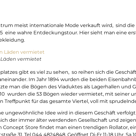
rum meist internationale Mode verkauft wird, sind di
4+5 eine wahre Entdeckungstour. Hier sieht man eine erst
ekleidung.
n Läden vermietet
latzes gibt es viel zu sehen, so reihen sich die Geschäf
 aneinander. Im Jahr 1894 wurden die beiden Eisenbahnb
tzte man die Bögen des Viaduktes als Lagerhallen und 
0 wurden die 53 Bögen wieder vermietet, mit seiner u
n Treffpunkt für das gesamte Viertel, voll mit sprudelnd
e ungewöhnliche Idee wird in diesem Geschäft verfolgt,
h der immer älter werdenden Gesellschaft und zeigen 
 Concept Store findet man einen trendigen Rollator, ei
traße 31, Tel 044 4824848. Geöffnet Di-Fr 11-18 Uhr, Sa 1