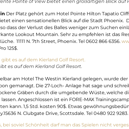
ente Pointe of View bietet einen großartigen Blick auf
in
Der Platz gehört zum Hotel Pointe Hilton Tapatio Clif
bietet einen sensationellen Blick auf die Stadt Phoenix.
 so dass der Verlust des Balles weniger zum Suchen einl
kante Lookout Mountain. Sehr zu empfehlen ist das Rest
üche. 11111 N. 7th Street, Phoenix. Tel 0602 866 6356.
www
ro 125$.
ibt es auf dem Kierland Golf Resort.
lbar am Hotel The Westin Kierland gelegen, wurde der P
oon gemanagt. Die 27-Loch- Anlage hat sage und schrei
trockene Gräben durch die umgebende Wüste, welche die
 lassen. Angeschlossen ist ein FORE-MAX Trainingscam
ten kann. 1,5 Std. kosten 90$. Etwas gewöhnungsbedürft
15636 N. Clubgate Drive, Scottsdale. Tel 0480 922 9283