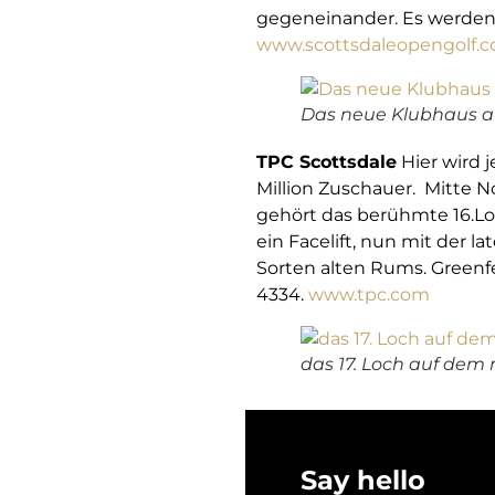
gegeneinander. Es werden 
www.scottsdaleopengolf.
Das neue Klubhaus au
TPC Scottsdale
Hier wird 
Million Zuschauer. Mitte N
gehört das berühmte 16.Lo
ein Facelift, nun mit der 
Sorten alten Rums. Greenf
4334.
www.tpc.com
das 17. Loch auf dem
Say hello