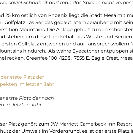
 bei soviel Schönheit darf man das Spielen nicht verges
 25 km östlich von Phoenix liegt die Stadt Mesa mit m
r Golfplatz Las Sendas gebaut, atemberaubend mit sein
rstition Mountains. Die Anlage gehört zu den schönste
nd stehen, um diese Landschaft aus Wüste und Bergen 
en ersten Golfplatz entworfen und auf anspruchsvollem 
Mountains hindurch. Als wahre Eyecatcher entpuppen s
l recken. Greenfee 100 -129$. 7555 E. Eagle Crest, Mesa
er erste Platz der nach
n im letzten Jahr
ser Platz gehört zum JW Marriott Camelback Inn Resor
hutz der Umwelt im Vordergrund, es ist der erste Platz 