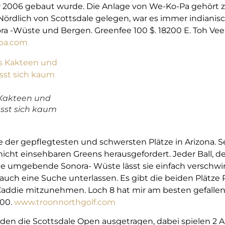
 2006 gebaut wurde. Die Anlage von We-Ko-Pa gehört z
Nördlich von Scottsdale gelegen, war es immer indianis
ora -Wüste und Bergen. Greenfee 100 $. 18200 E. Toh Vee 
pa.com
s Kakteen und
ässt sich kaum
e der gepflegtesten und schwersten Plätze in Arizona. Se
icht einsehbaren Greens herausgefordert. Jeder Ball, d
n die umgebende Sonora- Wüste lässt sie einfach versc
auch eine Suche unterlassen. Es gibt die beiden Plätz
Caddie mitzunehmen. Loch 8 hat mir am besten gefallen.
300.
www.troonnorthgolf.com
werden die Scottsdale Open ausgetragen, dabei spielen 