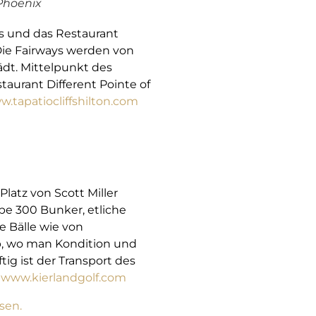
 Phoenix
fs und das Restaurant
 Die Fairways werden von
ädt. Mittelpunkt des
aurant Different Pointe of
.tapatiocliffshilton.com
latz von Scott Miller
be 300 Bunker, etliche
 Bälle wie von
p, wo man Kondition und
ig ist der Transport des
.
www.kierlandgolf.com