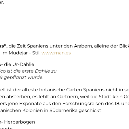
r.
us“,
die Zeit Spaniens unter den Arabern, alleine der Blic
im Mudejar – Stil.
www.man.es
o ist die erste Dahlie zu
89 gepflanzt wurde.
ll ist der älteste botanische Garten Spaniens nicht in s
n absterben, es fehlt an Gärtnern, weil die Stadt kein G
rs jene Exponate aus den Forschungsreisen des 18. und
panischen Kolonien in Südamerika geschickt.