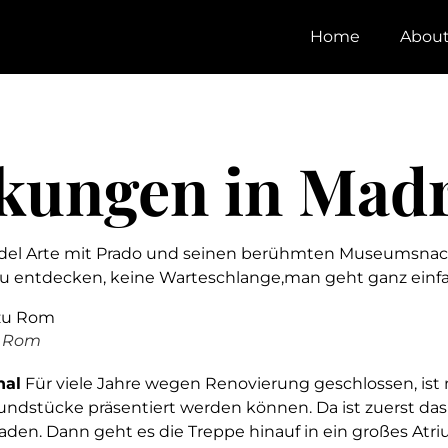
Home
Abou
kungen in Mad
eo del Arte mit Prado und seinen berühmten Museumsna
 zu entdecken, keine Warteschlange,man geht ganz einfa
u Rom
nal
Für viele Jahre wegen Renovierung geschlossen, ist 
undstücke präsentiert werden können. Da ist zuerst da
n. Dann geht es die Treppe hinauf in ein großes Atrium