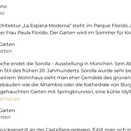
no
chitektur „La Espana Moderna“ steht im Parque Florido,
er Frau Paula Florido. Der Garten wird im Sommer für K
arten
e endet die Sorolla – Ausstellung in München. Sein Ateli
Stil des frühen 20. Jahrhunderts. Sorolla wurde sehr b
n seinem Wohnhaus sieht man eher Gemälde des grünen
bäuden wie die Alhambra oder die Kathedrale von Burg
angehauchten Garten mit Springbrunnen, eine kühle Idy
a.muc.es
arten
ückgesetzt an der Castellana gelegen, fühlt man sich i