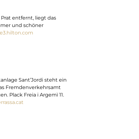
rat entfernt, liegt das
immer und schöner
3.hilton.com
kanlage Sant’Jordi steht ein
e das Fremdenverkehrsamt
 Plack Freia i Argemì 11.
rrassa.cat