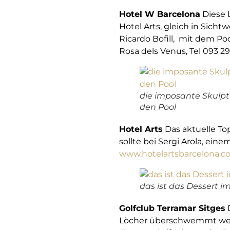
Hotel W Barcelona
Diese 
Hotel Arts, gleich in Sich
Ricardo Bofill, mit dem Po
Rosa dels Venus, Tel 093 2
die imposante Skulptu
den Pool
Hotel Arts
Das aktuelle To
sollte bei Sergi Arola, eine
www.hotelartsbarcelon
a.c
das ist das Dessert i
Golfclub Terramar Sitges
D
Löcher überschwemmt werde