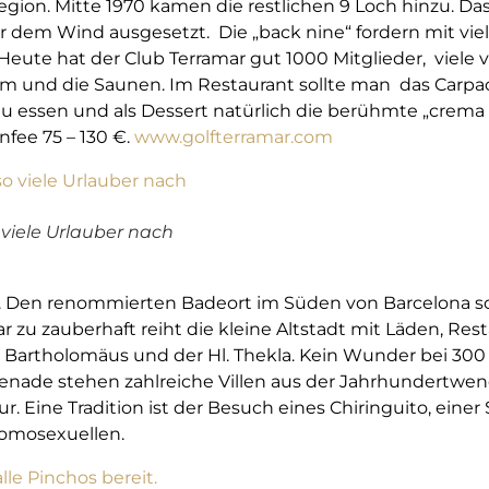
gion. Mitte 1970 kamen die restlichen 9 Loch hinzu. Das 
r dem Wind ausgesetzt. Die „back nine“ fordern mit vie
Heute hat der Club Terramar gut 1000 Mitglieder, viele
Gym und die Saunen. Im Restaurant sollte man das Carp
au essen und als Dessert natürlich die berühmte „crema c
nfee 75 – 130 €.
www.golfterramar.com
viele Urlauber nach
. Den renommierten Badeort im Süden von Barcelona so
 zu zauberhaft reiht die kleine Altstadt mit Läden, Res
. Bartholomäus und der Hl. Thekla. Kein Wunder bei 300
nade stehen zahlreiche Villen aus der Jahrhundertwend
. Eine Tradition ist der Besuch eines Chiringuito, einer S
Homosexuellen.