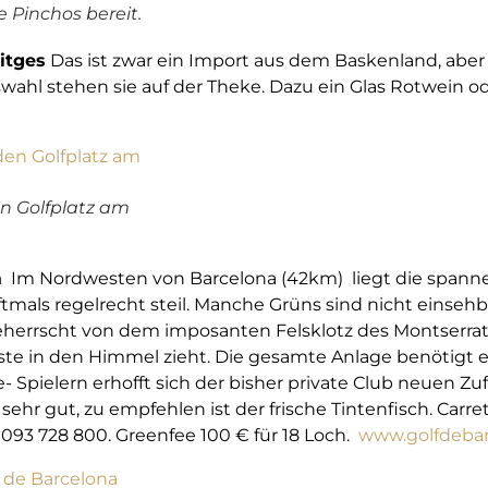
 Pinchos bereit.
itges
Das ist zwar ein Import aus dem Baskenland, aber
ahl stehen sie auf der Theke. Dazu ein Glas Rotwein oder
en Golfplatz am
a
Im Nordwesten von Barcelona (42km) liegt die spanne
oftmals regelrecht steil. Manche Grüns sind nicht einseh
herrscht von dem imposanten Felsklotz des Montserrat, 
üste in den Himmel zieht. Die gesamte Anlage benötigt 
Spielern erhofft sich der bisher private Club neuen Zuf
ehr gut, zu empfehlen ist der frische Tintenfisch. Carret
. 093 728 800. Greenfee 100 € für 18 Loch.
www.golfdeba