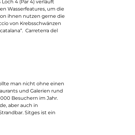
Loch 4 (Par 4) verläuft
len Wasserfeatures, um die
 von ihnen nutzen gerne die
accio von Krebsschwänzen
atalana“. Carreterra del
llte man nicht ohne einen
taurants und Galerien rund
 000 Besuchern im Jahr.
e, aber auch in
trandbar. Sitges ist ein