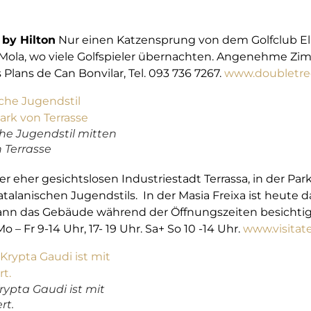
 by Hilton
Nur einen Katzensprung von dem Golfclub El P
 Mola, wo viele Golfspieler übernachten. Angenehme Z
Plans de Can Bonvilar, Tel. 093 736 7267.
www.doubletree
che Jugendstil mitten
 Terrasse
er eher gesichtslosen Industriestadt Terrassa, in der Par
talanischen Jugendstils. In der Masia Freixa ist heut
n das Gebäude während der Öffnungszeiten besichtigen.
o – Fr 9-14 Uhr, 17- 19 Uhr. Sa+ So 10 -14 Uhr.
www.visitate
ypta Gaudi ist mit
rt.