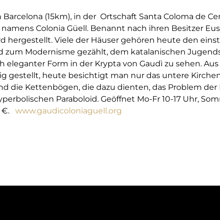
 Barcelona (15km), in der Ortschaft Santa Coloma de Cerv
 namens Colonia Güell. Benannt nach ihren Besitzer Eus
d hergestellt. Viele der Häuser gehören heute den einst
rd zum Modernisme gezählt, dem katalanischen Jugendst
ch eleganter Form in der Krypta von Gaudì zu sehen. Aus
ig gestellt, heute besichtigt man nur das untere Kirchen
nd die Kettenbögen, die dazu dienten, das Problem der 
perbolischen Paraboloid. Geöffnet Mo-Fr 10-17 Uhr, Somme
9 €.
www.gaudicoloniaguell.org