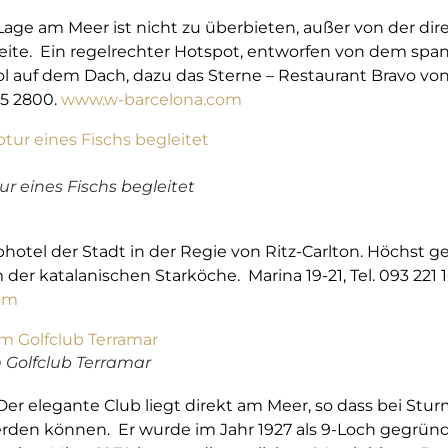
Lage am Meer ist nicht zu überbieten, außer von der di
tweite. Ein regelrechter Hotspot, entworfen von dem spa
ol auf dem Dach, dazu das Sterne – Restaurant Bravo von 
95 2800.
www.w-barcelona.com
r eines Fischs begleitet
photel der Stadt in der Regie von Ritz-Carlton. Höchst 
m der katalanischen Starköche. Marina 19-21, Tel. 093 221 
om
m Golfclub Terramar
er elegante Club liegt direkt am Meer, so dass bei Stur
n können. Er wurde im Jahr 1927 als 9-Loch gegründet