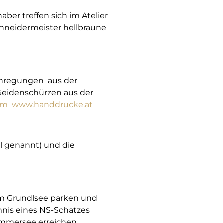
aber treffen sich im Atelier
chneidermeister hellbraune
 Anregungen aus der
Seidenschürzen aus der
com
www.handdrucke.at
el genannt) und die
am Grundlsee parken und
mnis eines NS-Schatzes
ammersee erreichen,