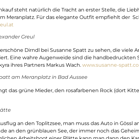
auf steht natürlich die Tracht an erster Stelle, die Liebh
em Meranplatz. Für das elegante Outfit empfiehlt der S
eul.at
lexander Greul
rschöne Dirndl bei Susanne Spatt zu sehen, die viele
iert. Eine wahre Augenweide sind die handbedruckten 
yra ihres Partners Markus Wach.
www.susanne-spatt.
Spatt am Meranplatz in Bad Aussee
angt das grüne Mieder, den rosafarbenen Rock (dort Kitt
lätte
usflug an den Toplitzsee, man muss das Auto in Gössl 
tunde an den grünblauen See, der immer noch das Gehei
glichen Arbeitsboot einer Plätte kann man dann den K