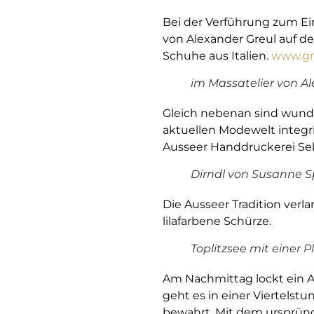
Bei der Verführung zum Eink
von Alexander Greul auf d
Schuhe aus Italien.
www.gr
im Massatelier von A
Gleich nebenan sind wunde
aktuellen Modewelt integr
Ausseer Handdruckerei Sek
Dirndl von Susanne 
Die Ausseer Tradition verl
lilafarbene Schürze.
Toplitzsee mit einer P
Am Nachmittag lockt ein A
geht es in einer Viertels
bewahrt. Mit dem ursprün