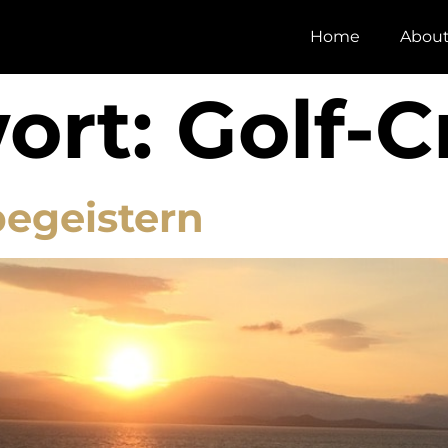
Home
Abou
ort:
Golf-C
begeistern