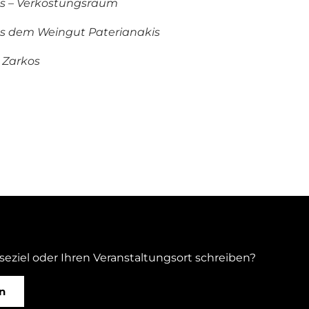
s – Verkostungsraum
us dem Weingut Paterianakis
 Zarkos
iseziel oder Ihren Veranstaltungsort schreiben?
n