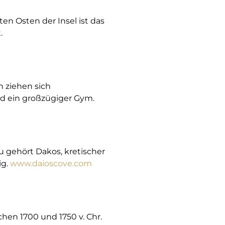
en Osten der Insel ist das
.
n ziehen sich
nd ein großzügiger Gym.
 gehört Dakos, kretischer
ig.
www.daioscove.com
chen 1700 und 1750 v. Chr.