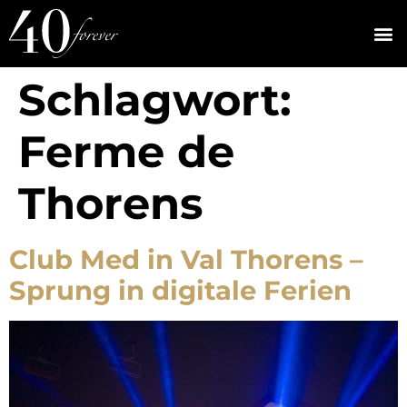
Schlagwort:
Ferme de
Thorens
Club Med in Val Thorens –
Sprung in digitale Ferien