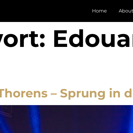
Home
Abou
ort:
Edoua
Thorens – Sprung in di