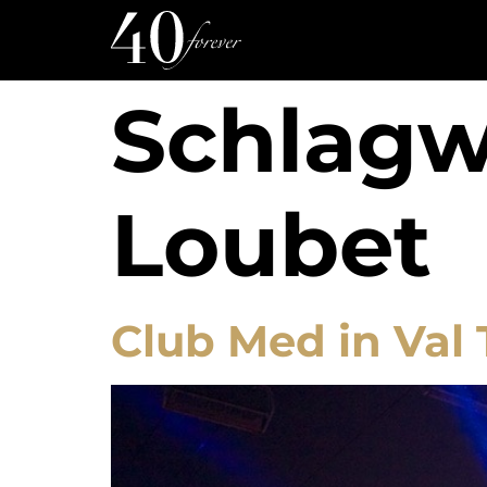
Schlagw
Loubet
Club Med in Val 