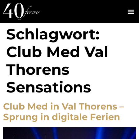
Schlagwort:
Club Med Val
Thorens
Sensations
Club Med in Val Thorens –
Sprung in digitale Ferien