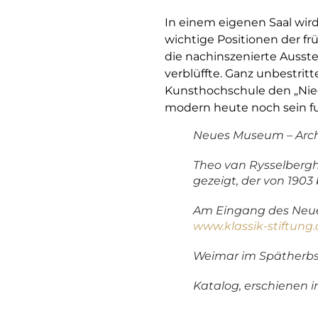
In einem eigenen Saal wir
wichtige Positionen der f
die nachinszenierte Ausst
verblüffte. Ganz unbestrit
Kunsthochschule den „Nie
modern heute noch sein fun
Neues Museum – Arch
Theo van Rysselbergh
gezeigt, der von 190
Am Eingang des Neuen
www.klassik-stiftung
Weimar im Spätherbs
Katalog, erschienen 