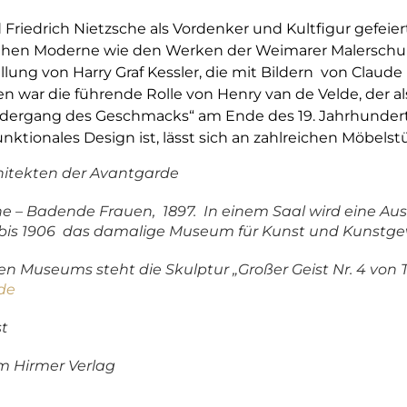
d Friedrich Nietzsche als Vordenker und Kultfigur gefe
rühen Moderne wie den Werken der Weimarer Malerschul
ellung von Harry Graf Kessler, die mit Bildern von Cla
ten war die führende Rolle von Henry van de Velde, der a
dergang des Geschmacks“ am Ende des 19. Jahrhundert
ktionales Design ist, lässt sich an zahlreichen Möbelst
itekten der Avantgarde
e – Badende Frauen, 1897. In einem Saal wird eine Auss
3 bis 1906 das damalige Museum für Kunst und Kunstgew
 Museums steht die Skulptur „Großer Geist Nr. 4 von
.de
t
im Hirmer Verlag