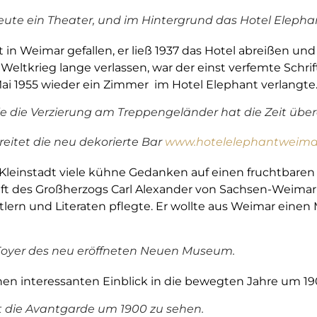
ute ein Theater, und im Hintergrund das Hotel Elepha
t in Weimar gefallen, er ließ 1937 das Hotel abreißen und
eltkrieg lange verlassen, war der einst verfemte Schri
. Mai 1955 wieder ein Zimmer im Hotel Elephant verlangte
e die Verzierung am Treppengeländer hat die Zeit über
eitet die neu dekorierte Bar
www.hotelelephantweima
Kleinstadt viele kühne Gedanken auf einen fruchtbaren Bo
haft des Großherzogs Carl Alexander von Sachsen-Weimar
tlern und Literaten pflegte. Er wollte aus Weimar einen 
m Foyer des neu eröffneten Neuen Museum.
n interessanten Einblick in die bewegten Jahre um 19
 die Avantgarde um 1900 zu sehen.