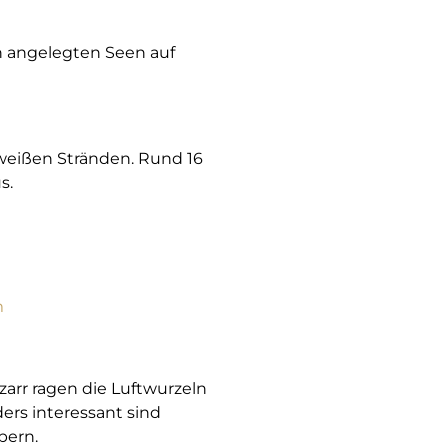
en angelegten Seen auf
eweißen Stränden. Rund 16
s.
m
izarr ragen die Luftwurzeln
ers interessant sind
bern.