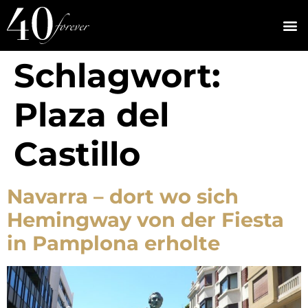
Schlagwort:
Plaza del
Castillo
Navarra – dort wo sich
Hemingway von der Fiesta
in Pamplona erholte