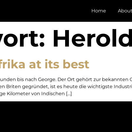
Home
Abou
ort:
Herol
ika at its best
nden bis nach George. Der Ort gehört zur bekannten Ga
den Briten gegründet, ist es heute die wichtigste Indus
ige Kilometer von Indischen […]