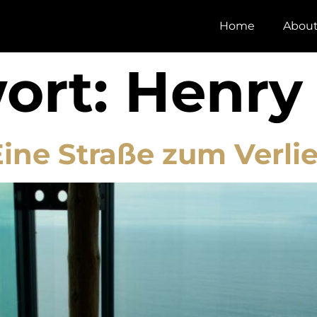
Home
Abou
ort:
Henry 
ine Straße zum Verli