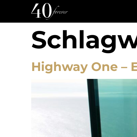
Schlagw
Highway One – E