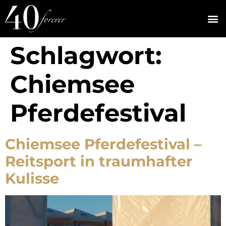
Schlagwort:
Chiemsee
Pferdefestival
Chiemsee Pferdefestival –
Reitsport in traumhafter
Kulisse