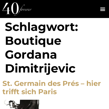
Schlagwort:
Boutique
Gordana
Dimitrijevic
St. Germain des Prés – hier
trifft sich Paris