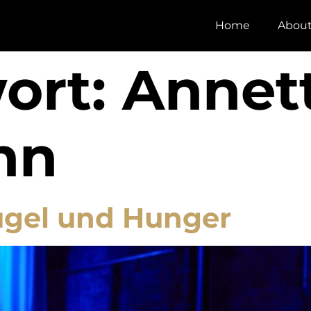
Home
Abou
ort:
Annet
nn
rügel und Hunger