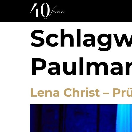
Schlagw
Paulma
Lena Christ – P